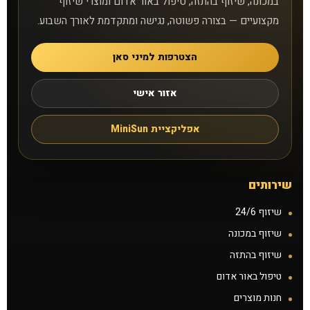
במכונה, שיזוף בהתזה, טיפול באור אדום ומוצרי שיזוף
מקצועיים — בצורה פשוטה, נגישה ומתקדמת לאורך השבוע.
סניפים
הצטרפות למיני סאן
טיפול באור אדום
אזור אישי
קישורים נוספים
אפליקציית MiniSun
אפליקציית MiniSun
צרו קשר
שירותים
למה אנחנו
שיזוף 24/6
שיזוף במכונה
שאלות נפוצות
שיזוף בהתזה
טיפול באור אדום
מאמרים
חנות מוצרים