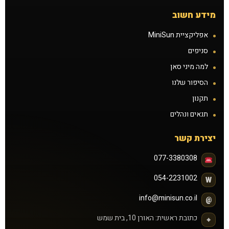
תקנון
מידע חשוב
אפליקציית MiniSun
תנאים ונהלים
סניפים
זכיינות
למה מיני סאן
הסיפור שלנו
הצעת נכס להשכרה
תקנון
תנאים ונהלים
קורס שיזוף בהתזה
יצירת קשר
דרושים
077-3380308
הסיפור שלנו
054-2231002
W
info@minisun.co.il
@
כתובת ראשית: האורן 10, בית שמש
⌖