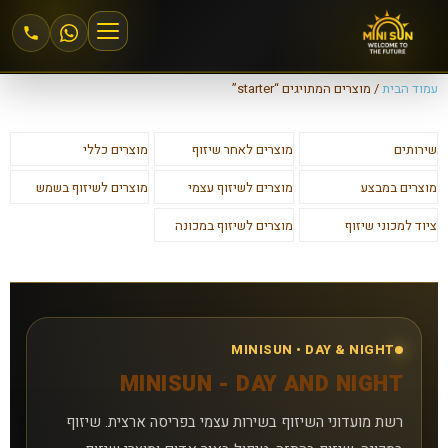
עמוד הבית
/ מוצרים המתויגים “starter”
הצטרפות למיני סאן
שירותים
מוצרים לאחר שיזוף
מוצרים כללי
אזור אישי
מוצרים במבצע
מוצרים לשיזוף עצמי
מוצרים לשיזוף בשמש
מחירים וחבילות
ציוד למכוני שיזוף
מוצרים לשיזוף במכונה
שיזוף 24\6
שיזוף במכונה
MINISUN • DAY & NIGHT
MINISUN - DAY AND NIGHT
שיזוף בהתזה
רשת מועדוני השיזוף בשירות עצמי בפריסה ארצית. שיזוף
חנות