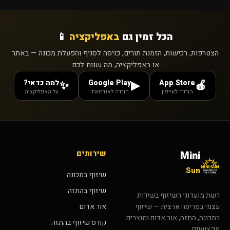
הכל זמין גם
באפליקציה
📱
הצטרפות, רכישות, הזמנת תורים, כניסה לסניף והפעלת מכונה — באתר
או באפליקציה, מה שנוח לכם.
App Store
Google Play
למה כדאי?
✨
▶
🍎
הורדה לאייפון
הורדה לאנדרואיד
על האפליקציה
שירותים
Mini
Sun
שיזוף במכונה
שיזוף בהתזה
רשת מועדוני השיזוף בשירות
אור אדום
עצמי בפריסה ארצית — שיזוף
במכונה, התזה, אור אדום ומוצרים
קורס שיזוף בהתזה
מקצועיים.