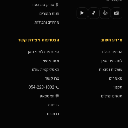
🧬 סורק סוג העור
▶️
🎵
👍
📸
חנות מוצרים
מחירים וחבילות
מידע חשוב
הצטרפות ויצירת קשר
הסיפור שלנו
הצטרפות למיני סאן
למה מיני סאן
אזור אישי
שאלות נפוצות
האפליקציה שלנו
מאמרים
צרו קשר
תקנון
📞 054-223-1002
תנאים ונהלים
💬 וואטסאפ
זכיינות
דרושים