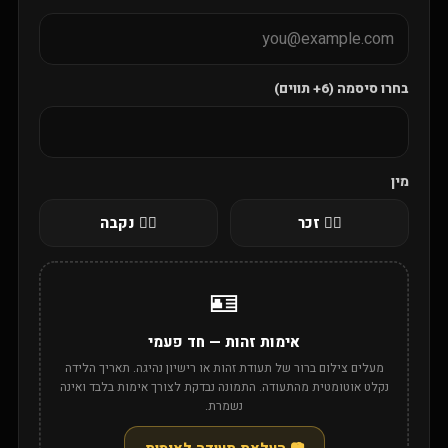
בחרו סיסמה (6+ תווים)
מין
🙋‍♂️ זכר
🙋‍♀️ נקבה
🪪
אימות זהות — חד פעמי
מעלים צילום ברור של תעודת זהות או רישיון נהיגה. תאריך הלידה
נקלט אוטומטית מהתעודה. התמונה נבדקת לצורך אימות בלבד ואינה
נשמרת.