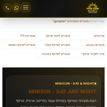
עמוד הבית
/ מוצרים המתויגים “spraytan”
הצטרפות למיני סאן
שירותים
מוצרים לאחר שיזוף
מוצרים כללי
אזור אישי
מוצרים במבצע
מוצרים לשיזוף עצמי
מוצרים לשיזוף בשמש
מחירים וחבילות
ציוד למכוני שיזוף
מוצרים לשיזוף במכונה
שיזוף 24\6
שיזוף במכונה
MINISUN • DAY & NIGHT
MINISUN - DAY AND NIGHT
שיזוף בהתזה
רשת מועדוני השיזוף בשירות עצמי בפריסה ארצית. שיזוף
חנות