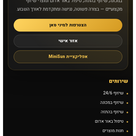
במכונה, שיזוף בהתזה, טיפול באור אדום ומוצרי שיזוף
מקצועיים — בצורה פשוטה, נגישה ומתקדמת לאורך השבוע.
סניפים
הצטרפות למיני סאן
טיפול באור אדום
אזור אישי
קישורים נוספים
אפליקציית MiniSun
אפליקציית MiniSun
צרו קשר
שירותים
למה אנחנו
שיזוף 24/6
שיזוף במכונה
שאלות נפוצות
שיזוף בהתזה
טיפול באור אדום
מאמרים
חנות מוצרים