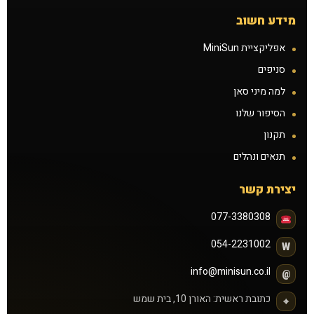
תקנון
מידע חשוב
אפליקציית MiniSun
תנאים ונהלים
סניפים
זכיינות
למה מיני סאן
הסיפור שלנו
הצעת נכס להשכרה
תקנון
תנאים ונהלים
קורס שיזוף בהתזה
יצירת קשר
דרושים
077-3380308
הסיפור שלנו
054-2231002
W
info@minisun.co.il
@
כתובת ראשית: האורן 10, בית שמש
⌖