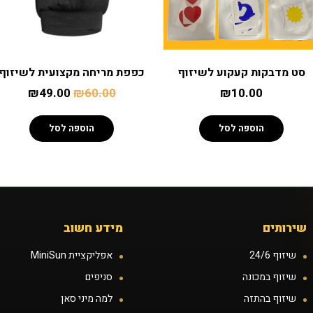
סט מדבקות קעקוע לשיזוף
כפפת מריחה מקצועית לשיזוף
₪
49.00
₪
60.00
₪
10.00
הוספה לסל
הוספה לסל
שירותים
מידע חשוב
שיזוף 24/6
אפליקציית MiniSun
שיזוף במכונה
סניפים
שיזוף בהתזה
למה מיני סאן