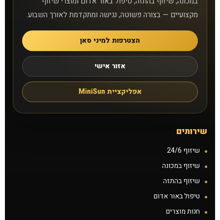
במכונה, שיזוף בהתזה, טיפול באור אדום ומוצרי שיזוף
מקצועיים — בצורה פשוטה, נגישה ומתקדמת לאורך השבוע.
סניפים
הצטרפות למיני סאן
טיפול באור אדום
אזור אישי
קישורים נוספים
אפליקציית MiniSun
אפליקציית MiniSun
צרו קשר
שירותים
למה אנחנו
שיזוף 24/6
שיזוף במכונה
שאלות נפוצות
שיזוף בהתזה
טיפול באור אדום
מאמרים
חנות מוצרים