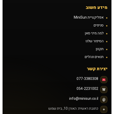
תקנון
מידע חשוב
אפליקציית MiniSun
תנאים ונהלים
סניפים
זכיינות
למה מיני סאן
הסיפור שלנו
הצעת נכס להשכרה
תקנון
תנאים ונהלים
קורס שיזוף בהתזה
יצירת קשר
דרושים
077-3380308
הסיפור שלנו
054-2231002
W
info@minisun.co.il
@
כתובת ראשית: האורן 10, בית שמש
⌖