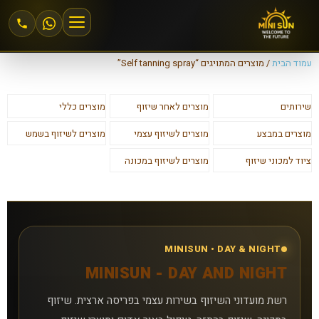
עמוד הבית
/ מוצרים המתויגים “Self tanning spray”
הצטרפות למיני סאן
שירותים
מוצרים לאחר שיזוף
מוצרים כללי
אזור אישי
מוצרים במבצע
מוצרים לשיזוף עצמי
מוצרים לשיזוף בשמש
מחירים וחבילות
ציוד למכוני שיזוף
מוצרים לשיזוף במכונה
שיזוף 24\6
שיזוף במכונה
MINISUN • DAY & NIGHT
MINISUN - DAY AND NIGHT
שיזוף בהתזה
רשת מועדוני השיזוף בשירות עצמי בפריסה ארצית. שיזוף
חנות