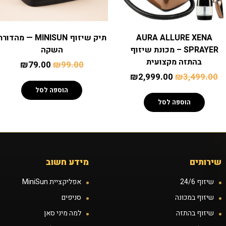
AURA ALLURE XENA
תיק שיזוף MINISUN — מהדור
SPRAYER – מכונת שיזוף
השקה
בהתזה מקצועית
₪
79.00
₪
99.00
₪
2,999.00
₪
3,499.00
הוספה לסל
הוספה לסל
שירותים
מידע חשוב
שיזוף 24/6
אפליקציית MiniSun
שיזוף במכונה
סניפים
שיזוף בהתזה
למה מיני סאן