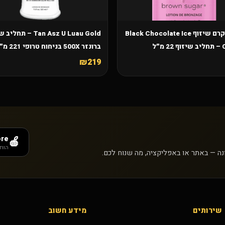
שקית קרם שיזוף Black Chocolate Ice
Tan Asz U Luau Gold – תח
מ״ל
ברונזר 500X בניחוח טרופי 221 מ״ל
₪219
ore
🍎
הורד
ונה — באתר או באפליקציה, מה שנוח לכם.
שירותים
מידע חשוב