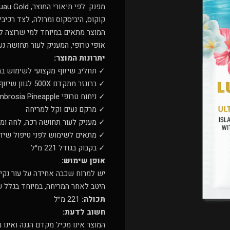
קוקוס, היביסקוס ומרולה, לצד רכיב
המוצר מתאים במיוחד למי שרוצה לש
אופי טרופי, המעניק לעור תחושה נעי
יתרונות המוצר:
✓ תחליב שיזוף מקצועי לשימוש במ
✓ ברונזר מתקדם 500X לגוון שיזוף עמוק יותר
✓ ניחוח טרופי Ambrosia Pineapple
✓ מרקם נעים וקל למריחה
✓ מעניק לעור תחושה רכה, לחה ומ
✓ מתאים לשימוש לפני טיפול שיזו
✓ בקבוק בגודל 221 מ״ל
אופן שימוש:
יש למרוח שכבה אחידה על עור נקי 
היטב לאחר המריחה, במיוחד בגלל ש
תכולה:
221 מ״ל
חשוב לדעת:
המוצר אינו מכיל מקדם הגנה ואינו