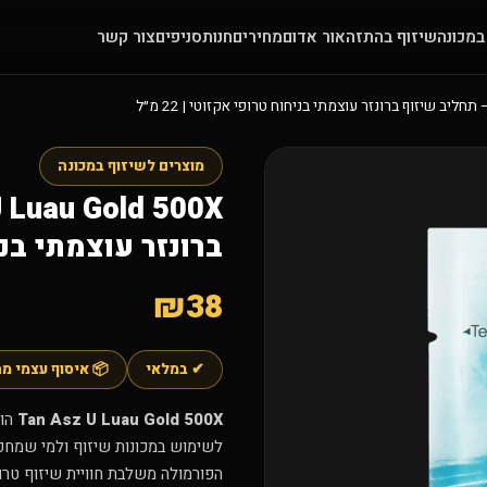
במכונה
שיזוף בהתזה
אור אדום
מחירים
חנות
סניפים
צור קשר
מוצרים לשיזוף במכונה
ברונזר עוצמתי בניחוח
₪38
✔ במלאי
📦 איסוף עצמי מ
Tan Asz U Luau Gold 500X
הוא
לשימוש במכונות שיזוף ולמי שמחפש 
הפורמולה משלבת חוויית שיזוף טרו