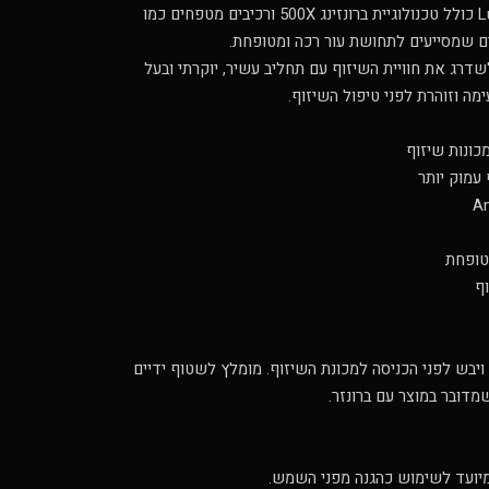
מפנק. לפי תיאורי המוצר, Luau Gold כולל טכנולוגיית ברונזינג 500X ורכיבים מטפחים כמו
ים שמסייעים לתחושת עור רכה ומטופחת.
דרג את חוויית השיזוף עם תחליב עשיר, יוקרתי ובעל
מה וזוהרת לפני טיפול השיזוף.
כונות שיזוף
טופחת
ף
ויבש לפני הכניסה למכונת השיזוף. מומלץ לשטוף ידיים
מדובר במוצר עם ברונזר.
 מיועד לשימוש כהגנה מפני השמש.