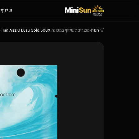
Mini
Sun
שיזוף 
🛒 חנות
‹
מוצרים לשיזוף במכונה
‹
Tan Asz U Luau Gold 500X – תחליב שיזוף ברונזר עוצמתי בניחוח טרופי אקזוטי | 22 מ״ל