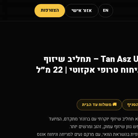
הצטרפות
אזור אישי
EN
Tan Asz U Luau Gold 500X – תחליב שיזוף
 טרופי אקזוטי | 22 מ״ל
הסניף
🚚 משלוח עד הבית
 תחליב שיזוף יוקרתי עם ברונזר מתקדם, המיועד
גוון שיזוף עמוק, זהוב ומרשים יותר.
פית בהשראת הוואי, עם מרקם נעים למריחה וניחוח אננס