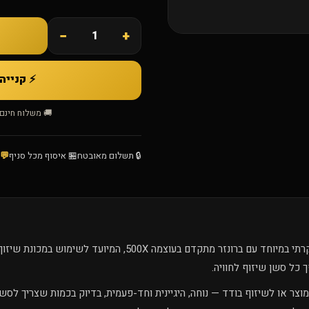
−
+
⚡ קנייה מהי
🚚 משלוח חינם מעל ₪169 · ⭐ 4.8 מ-965+
🔒 תשלום מאובטח
🏪 איסוף מכל סניף
💬
הוא תחליב שיזוף יוקרתי במיוחד עם ברונזר מתקדם בעוצמ
 כל סשן שיזוף לחוויה.
ת במוצר או לשיזוף בודד — נוחה, היגיינית וחד-פעמית, בדיוק בכמות שצריך לס