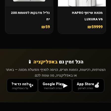
מכונת שיזוף HAPRO
גליל מדבקות לפטמות 200
LUXURA V6
יח
₪59
₪59999
הכל זמין גם
באפליקציה
📱
הצטרפות, רכישות, הזמנת תורים, כניסה לסניף והפעלת מכונה — באתר
או באפליקציה, מה שנוח לכם.
App Store
Google Play
למה כדאי?
✨
▶
🍎
הורדה לאייפון
הורדה לאנדרואיד
על האפליקציה