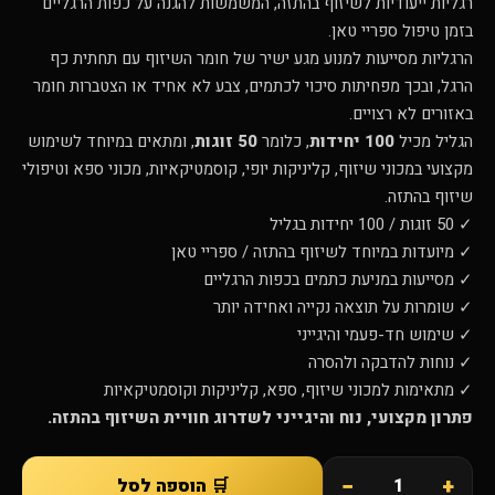
רגליות ייעודיות לשיזוף בהתזה, המשמשות להגנה על כפות הרגליים
בזמן טיפול ספריי טאן.
הרגליות מסייעות למנוע מגע ישיר של חומר השיזוף עם תחתית כף
הרגל, ובכך מפחיתות סיכוי לכתמים, צבע לא אחיד או הצטברות חומר
באזורים לא רצויים.
הגליל מכיל
100 יחידות
, כלומר
50 זוגות
, ומתאים במיוחד לשימוש
מקצועי במכוני שיזוף, קליניקות יופי, קוסמטיקאיות, מכוני ספא וטיפולי
שיזוף בהתזה.
✓ 50 זוגות / 100 יחידות בגליל
✓ מיועדות במיוחד לשיזוף בהתזה / ספריי טאן
✓ מסייעות במניעת כתמים בכפות הרגליים
✓ שומרות על תוצאה נקייה ואחידה יותר
✓ שימוש חד-פעמי והיגייני
✓ נוחות להדבקה ולהסרה
✓ מתאימות למכוני שיזוף, ספא, קליניקות וקוסמטיקאיות
פתרון מקצועי, נוח והיגייני לשדרוג חוויית השיזוף בהתזה.
−
+
🛒 הוספה לסל