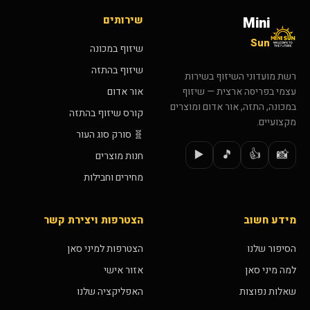
שירותים
Mini
Sun
שיזוף במכונה
שיזוף בהתזה
רשת מועדוני השיזוף בשירות
אור אדום
עצמי בפריסה ארצית — שיזוף
במכונה, התזה, אור אדום ומוצרים
קורס שיזוף בהתזה
מקצועיים.
🧬 סורק סוג העור
▶️
🎵
👍
📸
חנות מוצרים
מחירים וחבילות
מידע חשוב
הצטרפות ויצירת קשר
הסיפור שלנו
הצטרפות למיני סאן
למה מיני סאן
אזור אישי
שאלות נפוצות
האפליקציה שלנו