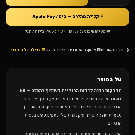
⚡ קנייה מהירה — ביט / Apple Pay
🚚 משלוח חינם מעל ₪169 · ⭐ 4.8 מ-965+ ביקורות גוגל
🔒 תשלום מאובטח
🏢 איסוף מהמשרדים בתיאום מראש
💬 שאלה על המוצר?
על המוצר
מדבקות הגנה לכפות הרגליים לשיזוף בהתזה — 50
זוגות.
אביזר חיוני לכל טיפול ספריי טאן, המגן על כפות
הרגליים ומונע מגע ישיר של תמיסת השיזוף עם העור. כך
נשמרת תוצאה נקייה ומקצועית, בלי כתמים כהים בכפות
הרגליים.
המדבקות עשויות מחומר דק ונדבק היטב, נוחות למריחה