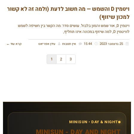
ויטמין D והשמש — מה חשוב לדעת (ולמה זה לא קשור
למכון שיזוף)
ויטמין D, אור שמש והמון בלבול. עושים סדר: מה הקשר בין חשיפה לשמש
לוויטמין D, למה שיזוף במכונה אינו תחליף,
25 בדצמבר 2023
15:44
אין תגובות
עידן אפריאט
קרא עוד ←
1
2
3
MINISUN • DAY & NIGHT
MINISUN - DAY AND NIGHT