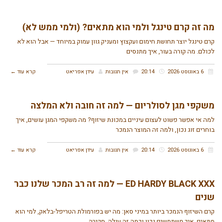
תקנון
מה זה קרם טינגל ולמי הוא מתאים? (ולמי ממש לא)
תנאים ונהלים
קרם טינגל יוצר תחושת חימום ועקצוץ ומעניק גוון עמוק במיוחד — אבל הוא לא
לכולם. מה קורה בעור, איך מתנסים
זכיינות
6 באוגוסט 2026
20:14
אין תגובות
עידן אפריאט
קרא עוד ←
הצעת נכס להשכרה
משקפי מגן לסולריום — למה זה חובה ולא המלצה
קורס שיזוף בהתזה
למה אי אפשר פשוט לעצום עיניים במכונת שיזוף? מה משקפי המגן עושים, איך
בוחרים זוג נכון, ולמה זה המוצר הנמכר
דרושים
6 באוגוסט 2026
20:14
אין תגובות
עידן אפריאט
קרא עוד ←
הסיפור שלנו
ED HARDY BLACK XXX — למה זה רב המכר שלנו כבר
שנים
קרם השיזוף הנמכר ביותר במיני סאן: מה יש בפורמולת הטריפל-בלאק, למי הוא
מתאים, איך משתמשים נכון וכמה זה עולה. סקירה