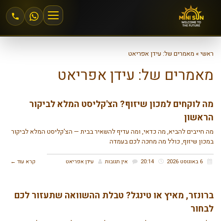
הצטרפות למיני סאן
ראשי
»
מאמרים של: עידן אפריאט
מאמרים של: עידן אפריאט
אזור אישי
מה לוקחים למכון שיזוף? הצ'קליסט המלא לביקור
מחירים וחבילות
הראשון
מה חייבים להביא, מה כדאי, ומה עדיף להשאיר בבית — הצ'קליסט המלא לביקור
שיזוף 24\6
במכון שיזוף, כולל מה מחכה לכם בעמדה
שיזוף במכונה
6 באוגוסט 2026
20:14
אין תגובות
עידן אפריאט
קרא עוד ←
שיזוף בהתזה
ברונזר, מאיץ או טינגל? טבלת ההשוואה שתעזור לכם
לבחור
חנות