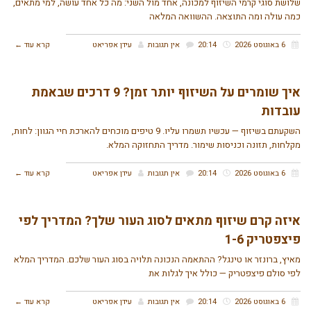
שלושת סוגי קרמי השיזוף למכונה, אחד מול השני: מה כל אחד עושה, למי מתאים,
כמה עולה ומה התוצאה. ההשוואה המלאה
סניפים
6 באוגוסט 2026
20:14
אין תגובות
עידן אפריאט
קרא עוד ←
טיפול באור אדום
איך שומרים על השיזוף יותר זמן? 9 דרכים שבאמת
קישורים נוספים
עובדות
אפליקציית MiniSun
השקעתם בשיזוף — עכשיו תשמרו עליו. 9 טיפים מוכחים להארכת חיי הגוון: לחות,
מקלחות, תזונה וכניסות שימור. מדריך התחזוקה המלא.
צרו קשר
6 באוגוסט 2026
20:14
אין תגובות
עידן אפריאט
קרא עוד ←
למה אנחנו
איזה קרם שיזוף מתאים לסוג העור שלך? המדריך לפי
פיצפטריק 1-6
שאלות נפוצות
מאיץ, ברונזר או טינגל? ההתאמה הנכונה תלויה בסוג העור שלכם. המדריך המלא
לפי סולם פיצפטריק — כולל איך לגלות את
מאמרים
6 באוגוסט 2026
20:14
אין תגובות
עידן אפריאט
קרא עוד ←