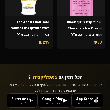
שקית קרם שיזוף Black
Tan Asz U Luau Gold –
Chocolate Ice Cream –
תחליב שיזוף ברונזר 500X
תחליב שיזוף 22 מ״ל
בניחוח טרופי 221 מ״ל
₪219
₪38
הכל זמין גם
באפליקציה
📱
הצטרפות, רכישות, הזמנת תורים, כניסה לסניף והפעלת מכונה — באתר
או באפליקציה, מה שנוח לכם.
App Store
Google Play
למה כדאי?
✨
▶
🍎
הורדה לאייפון
הורדה לאנדרואיד
על האפליקציה