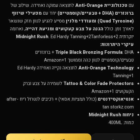
עם
טכנולוגיית Anti-Orange
לתוצאה עמוקה ואחידה. שילוב של
ברונזרים (DHA + טבעיים/קוסמטיים)
יחד עם
מפעילי שיזוף
(Quad Tyrosine) ומעודדי מלנין
מסייע להגיע לגוון חזק שנשאר
לאורך זמן. כולל
הגנה על צבע קעקועים ומניעת דהייה
, וארומה
יוקרתית
+2
Tanforless
+2
Ed Hardy Tanning
.
Midnight Rush
עיקרי היתרונות:
Triple Black Bronzing Formula
: DHA + ברונזרים
טבעיים/קוסמטיים לגוון כהה וממושך
+1
Amazon
Anti-Orange Technology
לתוצאה נקייה ואחידה
Ed Hardy
Tanning
+1
Tattoo & Color Fade Protectors
לשמירה על צבע וברק
הקעקועים
+1
Amazon
אנטיאוקסידנטים
(כולל תמציות אסאי) + רכיבים לנטרול ריח after-
tan
storkz.com
ניחוח Midnight Rush
כמות: 400ML