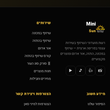
שירותים
Mini
Sun
שיזוף במכונה
שיזוף בהתזה
רשת מועדוני השיזוף בשירות
אור אדום
עצמי בפריסה ארצית — שיזוף
במכונה, התזה, אור אדום ומוצרים
קורס שיזוף בהתזה
מקצועיים.
🧬 סורק סוג העור
▶️
🎵
👍
📸
חנות מוצרים
מחירים וחבילות
מידע חשוב
הצטרפות ויצירת קשר
הסיפור שלנו
הצטרפות למיני סאן