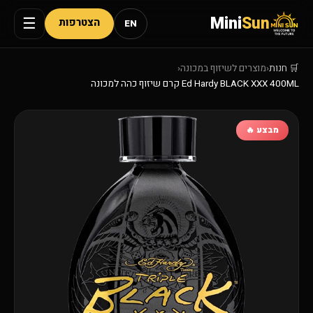
Mini
Sun
☰
הצטרפות
EN
🛒 חנות
‹
מוצרים לשיזוף במכונה
‹
Ed Hardy BLACK XXX 400ML קרם שיזוף כהה למכונה
מבצע 🔥