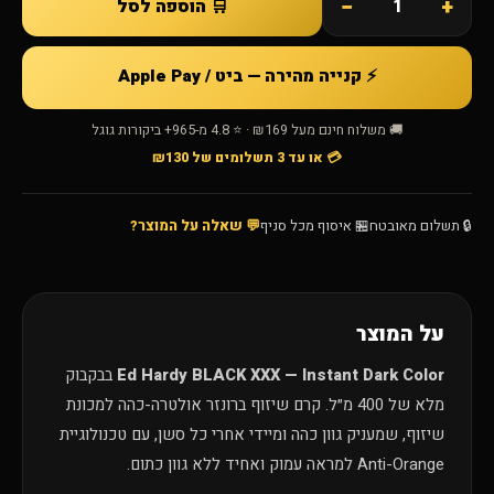
−
+
🛒 הוספה לסל
⚡ קנייה מהירה — ביט / Apple Pay
🚚 משלוח חינם מעל ₪169 · ⭐ 4.8 מ-965+ ביקורות גוגל
💳 או עד 3 תשלומים של ₪130
🔒 תשלום מאובטח
🏪 איסוף מכל סניף
💬 שאלה על המוצר?
על המוצר
Ed Hardy BLACK XXX — Instant Dark Color
בבקבוק
מלא של 400 מ״ל. קרם שיזוף ברונזר אולטרה-כהה למכונת
שיזוף, שמעניק גוון כהה ומיידי אחרי כל סשן, עם טכנולוגיית
Anti-Orange למראה עמוק ואחיד ללא גוון כתום.