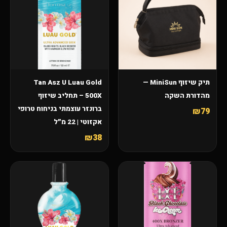
תיק שיזוף MiniSun —
Tan Asz U Luau Gold
מהדורת השקה
500X – תחליב שיזוף
ברונזר עוצמתי בניחוח טרופי
₪79
אקזוטי | 22 מ״ל
₪38