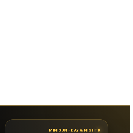
MINISUN • DAY & NIGHT