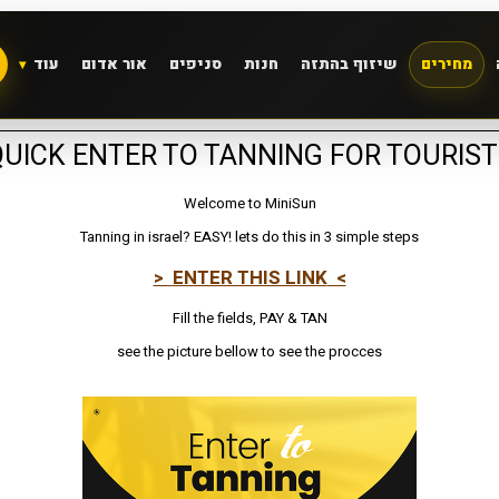
מחירים
שיזוף בהתזה
חנות
סניפים
אור אדום
עוד
QUICK ENTER TO TANNING FOR TOURIST
Welcome to MiniSun
Tanning in israel? EASY! lets do this in 3 simple steps
> ENTER THIS LINK <
Fill the fields, PAY & TAN
see the picture bellow to see the procces