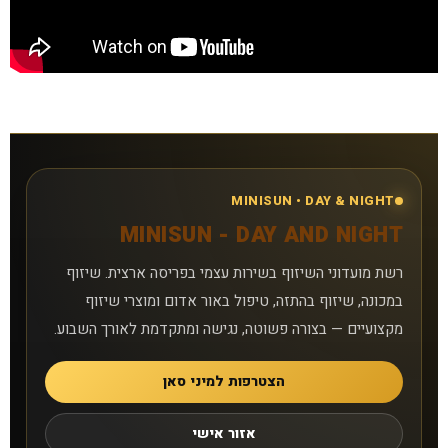
סניפים
טיפול באור אדום
קישורים נוספים
אפליקציית MiniSun
MINISUN • DAY & NIGHT
MINISUN - DAY AND NIGHT
צרו קשר
רשת מועדוני השיזוף בשירות עצמי בפריסה ארצית. שיזוף
למה אנחנו
במכונה, שיזוף בהתזה, טיפול באור אדום ומוצרי שיזוף
מקצועיים — בצורה פשוטה, נגישה ומתקדמת לאורך השבוע.
שאלות נפוצות
הצטרפות למיני סאן
מאמרים
אזור אישי