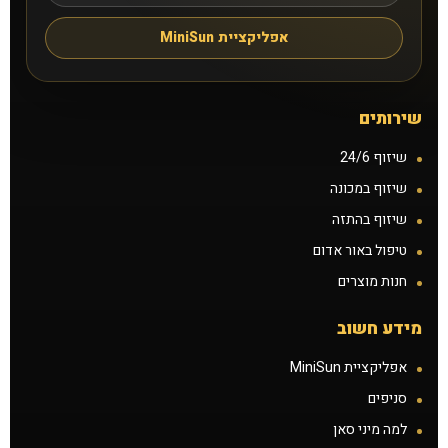
תקנון
אפליקציית MiniSun
תנאים ונהלים
שירותים
זכיינות
שיזוף 24/6
הצעת נכס להשכרה
שיזוף במכונה
שיזוף בהתזה
קורס שיזוף בהתזה
טיפול באור אדום
חנות מוצרים
דרושים
מידע חשוב
הסיפור שלנו
אפליקציית MiniSun
סניפים
למה מיני סאן