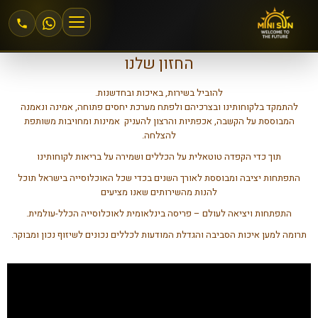
החזון שלנו
הצטרפות למיני סאן
להוביל בשירות, באיכות ובחדשנות.
להתמקד בלקוחותינו ובצרכיהם ולפתח מערכת יחסים פתוחה, אמינה ונאמנה
אזור אישי
המבוססת על הקשבה, אכפתיות והרצון להעניק אמינות ומחויבות משותפת
להצלחה.
מחירים וחבילות
תוך כדי הקפדה טוטאלית על הכללים ושמירה על בריאות לקוחותינו
התפתחות יציבה ומבוססת לאורך השנים בכדי שכל האוכלוסייה בישראל תוכל
שיזוף 24\6
להנות מהשירותים שאנו מציעים
התפתחות ויציאה לעולם – פריסה בינלאומית לאוכלוסייה הכלל-עולמית.
שיזוף במכונה
תרומה למען איכות הסביבה והגדלת המודעות לכללים נכונים לשיזוף נכון ומבוקר.
שיזוף בהתזה
חנות