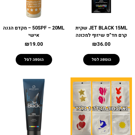
סניפים
JET BLACK 15ML שקית
50SPF – 20ML – מקדם הגנה
טיפול באור אדום
קרם חד"פ שיזוף למכונה
אישי
₪
19.00
₪
36.00
קישורים נוספים
אפליקציית MiniSun
הוספה לסל
הוספה לסל
צרו קשר
למה אנחנו
שאלות נפוצות
מאמרים