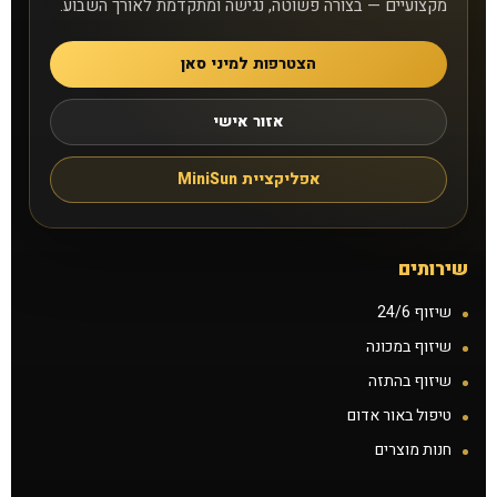
מקצועיים — בצורה פשוטה, נגישה ומתקדמת לאורך השבוע.
תקנון
הצטרפות למיני סאן
תנאים ונהלים
אזור אישי
זכיינות
אפליקציית MiniSun
הצעת נכס להשכרה
קורס שיזוף בהתזה
שירותים
שיזוף 24/6
דרושים
שיזוף במכונה
שיזוף בהתזה
הסיפור שלנו
טיפול באור אדום
חנות מוצרים