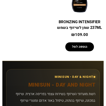
סניפים
BRONZING INTENSIFIER
טיפול באור אדום
237ML שמן לשיזוף בשמש
₪
109.00
קישורים נוספים
אפליקציית MiniSun
הוספה לסל
צרו קשר
למה אנחנו
MINISUN • DAY & NIGHT
MINISUN - DAY AND NIGHT
שאלות נפוצות
רשת מועדוני השיזוף בשירות עצמי בפריסה ארצית. שיזוף
מאמרים
במכונה, שיזוף בהתזה, טיפול באור אדום ומוצרי שיזוף