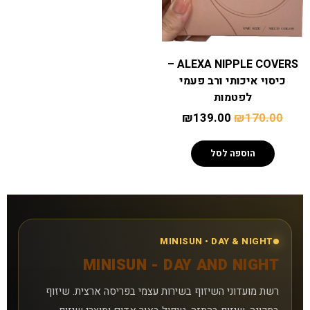
סניפים
ALEXA NIPPLE COVERS –
טיפול באור אדום
כיסוי איכותי ורב פעמי
לפטמות
קישורים נוספים
₪
139.00
₪
170.00
אפליקציית MiniSun
הוספה לסל
צרו קשר
למה אנחנו
MINISUN • DAY & NIGHT
שאלות נפוצות
MINISUN - DAY AND NIGHT
מאמרים
רשת מועדוני השיזוף בשירות עצמי בפריסה ארצית. שיזוף