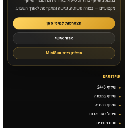
במכונה, שיזוף בהתזה, טיפול באור אדום ומוצרי שיזוף
תקנון
מקצועיים — בצורה פשוטה, נגישה ומתקדמת לאורך השבוע.
תנאים ונהלים
הצטרפות למיני סאן
זכיינות
אזור אישי
הצעת נכס להשכרה
אפליקציית MiniSun
קורס שיזוף בהתזה
שירותים
דרושים
שיזוף 24/6
שיזוף במכונה
הסיפור שלנו
שיזוף בהתזה
טיפול באור אדום
חנות מוצרים