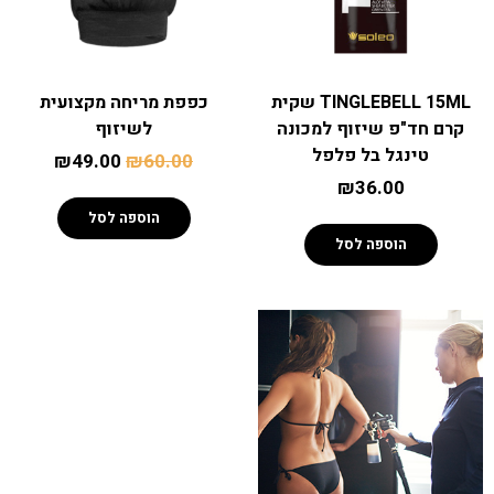
סניפים
TINGLEBELL 15ML שקית
כפפת מריחה מקצועית
טיפול באור אדום
קרם חד"פ שיזוף למכונה
לשיזוף
טינגל בל פלפל
₪
49.00
₪
60.00
קישורים נוספים
₪
36.00
אפליקציית MiniSun
הוספה לסל
הוספה לסל
צרו קשר
למה אנחנו
שאלות נפוצות
מאמרים