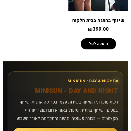
תקנון
שיזוף בהתזה בבית הלקוח
תנאים ונהלים
₪
399.00
זכיינות
הוספה לסל
הצעת נכס להשכרה
קורס שיזוף בהתזה
MINISUN • DAY & NIGHT
דרושים
MINISUN - DAY AND NIGHT
הסיפור שלנו
רשת מועדוני השיזוף בשירות עצמי בפריסה ארצית. שיזוף
במכונה, שיזוף בהתזה, טיפול באור אדום ומוצרי שיזוף
מקצועיים — בצורה פשוטה, נגישה ומתקדמת לאורך השבוע.