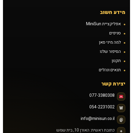
תקנון
מידע חשוב
תנאים ונהלים
אפליקציית MiniSun
סניפים
זכיינות
למה מיני סאן
הסיפור שלנו
הצעת נכס להשכרה
תקנון
תנאים ונהלים
קורס שיזוף בהתזה
יצירת קשר
דרושים
077-3380308
הסיפור שלנו
054-2231002
W
info@minisun.co.il
@
כתובת ראשית: האורן 10, בית שמש
⌖