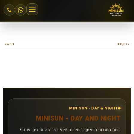
הצטרפות למיני סאן
« הקודם
הבא »
אזור אישי
מחירים וחבילות
שיזוף 24\6
שיזוף במכונה
MINISUN • DAY & NIGHT
שיזוף בהתזה
MINISUN - DAY AND NIGHT
רשת מועדוני השיזוף בשירות עצמי בפריסה ארצית. שיזוף
חנות