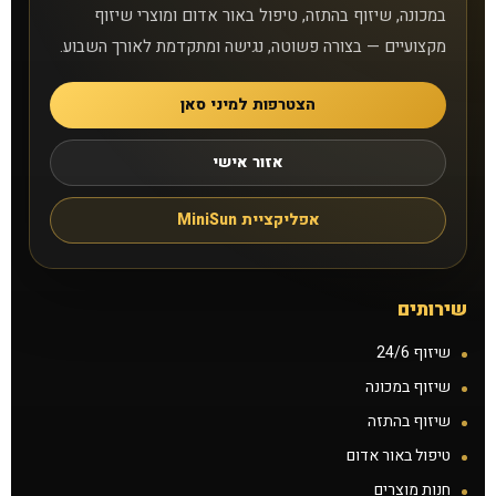
במכונה, שיזוף בהתזה, טיפול באור אדום ומוצרי שיזוף
סניפים
מקצועיים — בצורה פשוטה, נגישה ומתקדמת לאורך השבוע.
הצטרפות למיני סאן
טיפול באור אדום
אזור אישי
קישורים נוספים
אפליקציית MiniSun
אפליקציית MiniSun
צרו קשר
שירותים
למה אנחנו
שיזוף 24/6
שיזוף במכונה
שאלות נפוצות
שיזוף בהתזה
מאמרים
טיפול באור אדום
חנות מוצרים