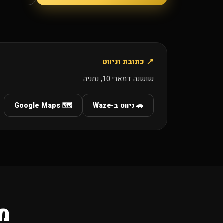
📍 כתובת וניווט
שושנה דמארי 10, נתניה
🚗 ניווט ב-Waze
🗺️ Google Maps
מה