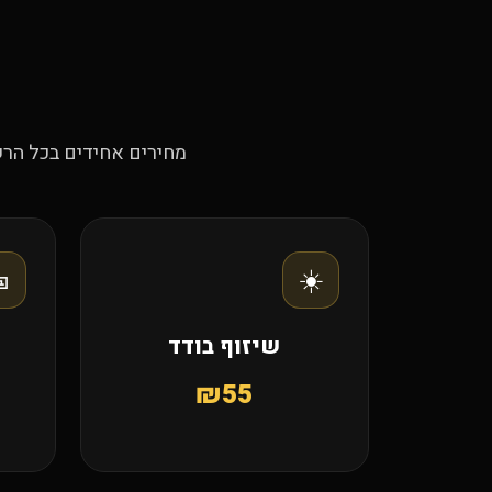
הרשת — ללא דמי רישום

☀️
שיזוף בודד
₪55