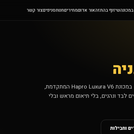
במכונה
שיזוף בהתזה
אור אדום
מחירים
חנות
סניפים
צור קשר
יה
מועדון השיזוף של MiniSun בנתניה — שיזוף במכונת Hapro Luxura V6 המתקדמת,
ם לבד ונהנים, בלי תיאום מראש ובלי
ם וחבילות