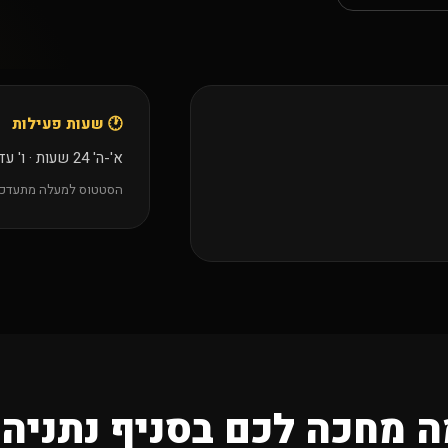
🕐 שעות פעילות
א'-ה' 24 שעות · ו' עד 18:30 · ש' החל מ 20:30
הסטטוס למעלה מתעדכן
 מחכה לכם בסניף נתניה