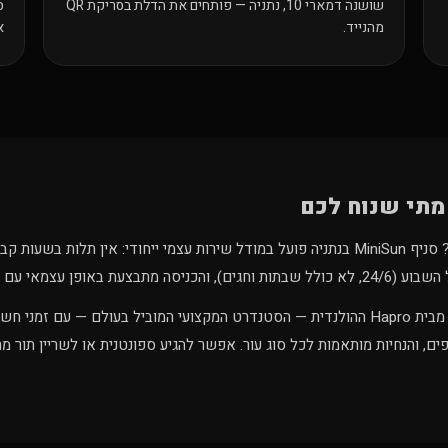
שושנה דמארי 10, נתניה — פותחים את הדלת בסריקת QR
ס
מהנייד.
א
מתי שנוח לכם
מחפשים מכון שיזוף בנתניה? סניף MiniSun בנתניה פועל במודל שירות עצמי ייחודי: אין תלו
ופן עצמאי עם הטלפון הנייד.
בסניף מכונות שיזוף עומדות מבית Hapro ההולנדית — הסטנדרט המקצועי המוביל בעולם — ע
ת בין שיזופים, והנחיות מותאמות לכל סוג עור. אפשר להגיע ספונטנית או לשריין תו