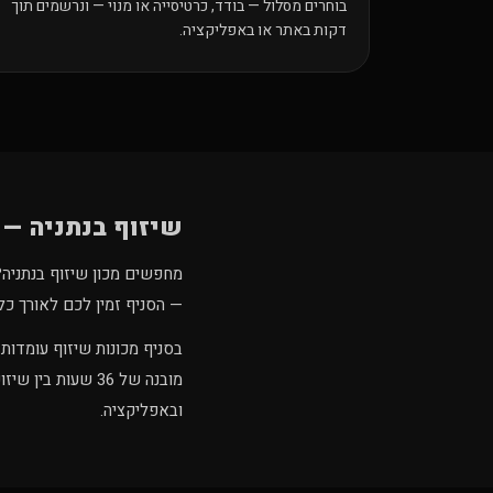
בוחרים מסלול — בודד, כרטיסייה או מנוי — ונרשמים תוך
דקות באתר או באפליקציה.
שיזוף בנתניה — 
— הסניף זמין לכם לאורך כל השבוע (24/6, לא כולל שבתות וחגים), והכניסה מתבצעת בא
מובנה של 36 שעו
ובאפליקציה.